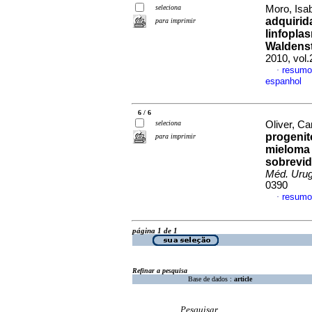
seleciona
Moro, Isab
adquirid
para imprimir
linfopla
Waldenst
2010, vol
resumo
·
espanhol
6 / 6
seleciona
Oliver, Car
progenit
para imprimir
mieloma 
sobrevi
Méd. Urug
0390
resumo
·
página 1 de 1
Refinar a pesquisa
Base de dados :
article
Pesquisar