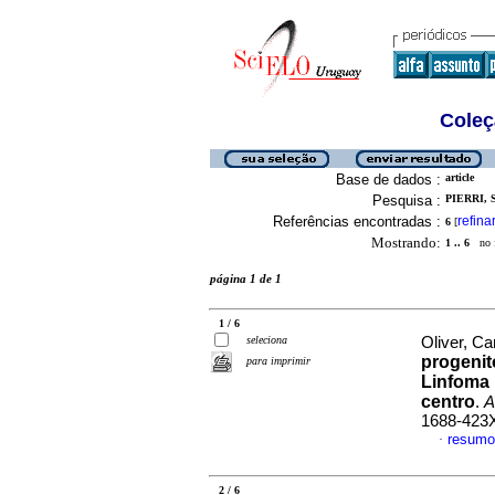
Coleç
Base de dados :
article
Pesquisa :
PIERRI, S
Referências encontradas :
refina
6
[
Mostrando:
1 .. 6
no f
página 1 de 1
1 / 6
seleciona
Oliver, Car
progenit
para imprimir
Linfoma 
centro
.
A
1688-423
resumo
·
2 / 6