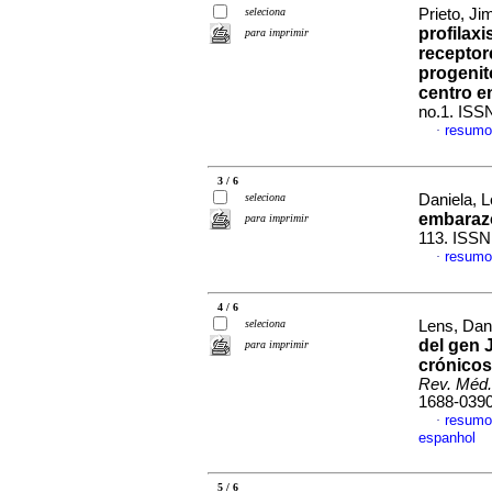
seleciona
Prieto, Ji
profilax
para imprimir
receptor
progenit
centro e
no.1. ISS
resumo
·
3 / 6
seleciona
Daniela, L
embaraz
para imprimir
113. ISSN
resumo
·
4 / 6
seleciona
Lens, Dani
del gen 
para imprimir
crónicos
Rev. Méd.
1688-039
resumo
·
espanhol
5 / 6