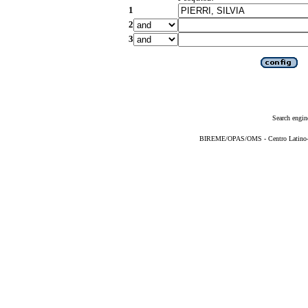
1
2
3
Search engin
BIREME/OPAS/OMS - Centro Latino-Am