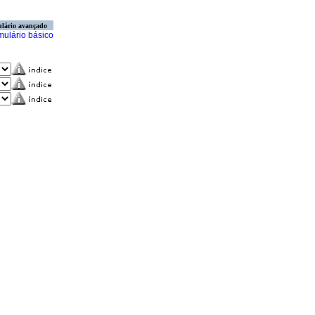
lário avançado
mulário básico