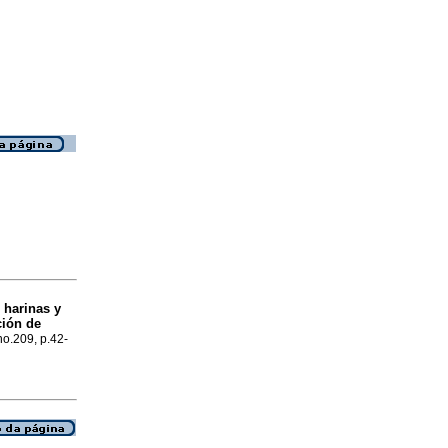
 harinas y
ción de
no.209, p.42-