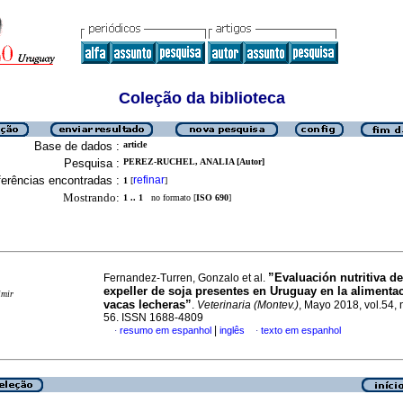
Coleção da biblioteca
Base de dados :
article
Pesquisa :
PEREZ-RUCHEL, ANALIA [Autor]
erências encontradas :
refinar
1
[
]
Mostrando:
1 .. 1
no formato [
ISO 690
]
”Evaluación nutritiva de
Fernandez-Turren, Gonzalo et al.
expeller de soja presentes en Uruguay en la alimenta
imir
vacas lecheras”
.
Veterinaria (Montev.)
, Mayo 2018, vol.54, 
56. ISSN 1688-4809
|
resumo em espanhol
inglês
texto em espanhol
·
·