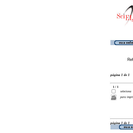
Ref
página 1 de 1
1 / 1
seleciona
para impr
página 1 de 1