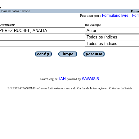
a
Base de dados :
article
Formu
Formulário livre
For
Pesquisar por :
esquisar
no campo
iAH
WWWISIS
Search engine:
powered by
BIREME/OPAS/OMS - Centro Latino-Americano e do Caribe de Informação em Ciências da Saúde