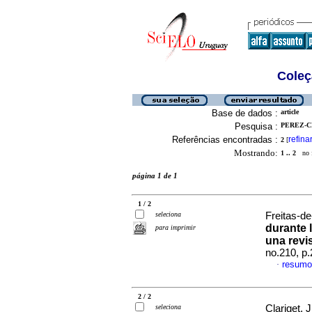
Coleç
Base de dados :
article
Pesquisa :
PEREZ-C
Referências encontradas :
refina
2
[
Mostrando:
1 .. 2
no f
página 1 de 1
1 / 2
seleciona
Freitas-de
durante 
para imprimir
una revi
no.210, p
resumo
·
2 / 2
seleciona
Clariget, 