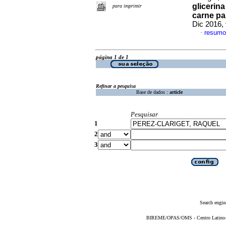
glicerina
para imprimir
carne pa
Dic 2016,
resumo
·
página 1 de 1
Refinar a pesquisa
Base de dados :
article
Pesquisar
1
2
3
Search engin
BIREME/OPAS/OMS - Centro Latino-Am