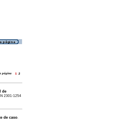
ara página
l de
ISSN 2301-1254
rte de caso
.