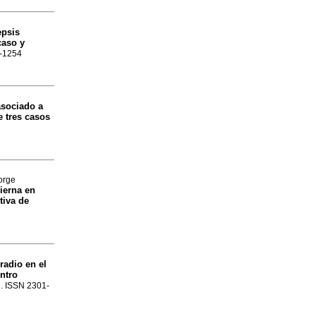
epsis
caso y
1-1254
asociado a
e tres casos
orge
pierna en
tiva de
radio en el
ntro
.1. ISSN 2301-