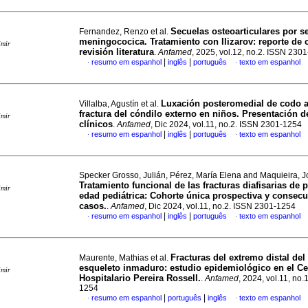
Secuelas osteoarticulares por s
Fernandez, Renzo et al.
meningococica. Tratamiento con Ilizarov: reporte de 
imir
revisión literatura
.
Anfamed
, 2025, vol.12, no.2. ISSN 230
|
|
resumo em espanhol
inglês
português
texto em espanhol
·
·
Luxación posteromedial de codo 
Villalba, Agustín et al.
fractura del cóndilo externo en niños. Presentación d
imir
clínicos
.
Anfamed
, Dic 2024, vol.11, no.2. ISSN 2301-1254
|
|
resumo em espanhol
inglês
português
texto em espanhol
·
·
Specker Grosso, Julián, Pérez, María Elena and Maquieira, J
Tratamiento funcional de las fracturas diafisarias de 
imir
edad pediátrica: Cohorte única prospectiva y consecu
casos.
.
Anfamed
, Dic 2024, vol.11, no.2. ISSN 2301-1254
|
|
resumo em espanhol
inglês
português
texto em espanhol
·
·
Fracturas del extremo distal del 
Maurente, Mathias et al.
esqueleto inmaduro: estudio epidemiológico en el Ce
imir
Hospitalario Pereira Rossell.
.
Anfamed
, 2024, vol.11, no
1254
|
|
resumo em espanhol
português
inglês
texto em espanhol
·
·