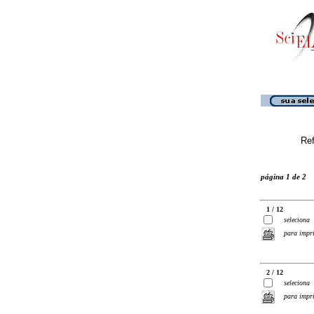
Ref
página 1 de 2
1 / 12
seleciona
para impr
2 / 12
seleciona
para impr