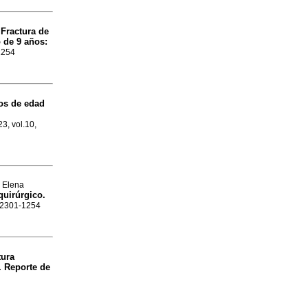
Fractura de
a
 de 9 años:
1254
os de edad
23, vol.10,
a Elena
 quirúrgico.
N 2301-1254
tura
. Reporte de