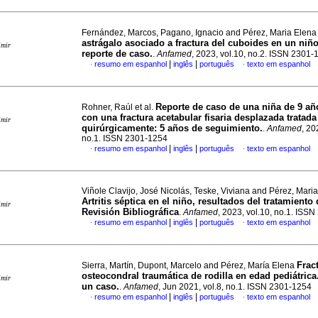
Fernández, Marcos, Pagano, Ignacio and Pérez, Maria Elen
astrágalo asociado a fractura del cuboides en un niño
imir
reporte de caso.
.
Anfamed
, 2023, vol.10, no.2. ISSN 2301-
|
|
resumo em espanhol
inglês
português
texto em espanhol
·
·
Reporte de caso de una niña de 9 añ
Rohner, Raúl et al.
con una fractura acetabular fisaria desplazada tratada
imir
quirúrgicamente: 5 años de seguimiento.
.
Anfamed
, 20
no.1. ISSN 2301-1254
|
|
resumo em espanhol
inglês
português
texto em espanhol
·
·
Viñole Clavijo, José Nicolás, Teske, Viviana and Pérez, Mari
Artritis séptica en el niño, resultados del tratamiento
imir
Revisión Bibliográfica
.
Anfamed
, 2023, vol.10, no.1. ISS
|
|
resumo em espanhol
inglês
português
texto em espanhol
·
·
Frac
Sierra, Martín, Dupont, Marcelo and Pérez, María Elena
osteocondral traumática de rodilla en edad pediátrica
imir
un caso.
.
Anfamed
, Jun 2021, vol.8, no.1. ISSN 2301-1254
|
|
resumo em espanhol
inglês
português
texto em espanhol
·
·