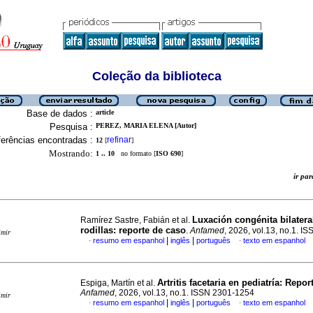
Coleção da biblioteca
Base de dados :
article
Pesquisa :
PEREZ, MARIA ELENA [Autor]
erências encontradas :
refinar
12
[
]
Mostrando:
1 .. 10
no formato [
ISO 690
]
ir p
Luxación congénita bilatera
Ramírez Sastre, Fabián et al.
rodillas: reporte de caso
.
Anfamed
, 2026, vol.13, no.1. 
imir
|
|
resumo em espanhol
inglês
português
texto em espanhol
·
·
Artritis facetaria en pediatría: Repo
Espiga, Martín et al.
Anfamed
, 2026, vol.13, no.1. ISSN 2301-1254
imir
|
|
resumo em espanhol
inglês
português
texto em espanhol
·
·