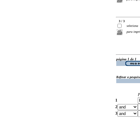
3 / 3
seleciona
para impr
página 1 de 1
Refinar a pesquis
P
1
2
3