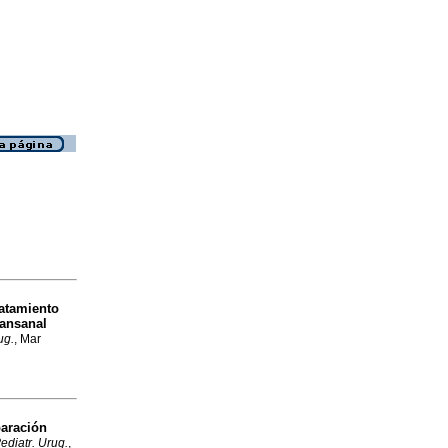
ratamiento
ransanal
ug.
, Mar
paración
ediatr. Urug.
,