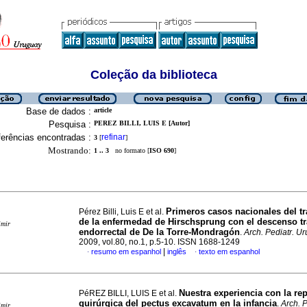
Coleção da biblioteca
Base de dados :
article
Pesquisa :
PEREZ BILLI, LUIS E [Autor]
erências encontradas :
refinar
3
[
]
Mostrando:
1 .. 3
no formato [
ISO 690
]
Primeros casos nacionales del t
Pérez Billi, Luis E et al.
de la enfermedad de Hirschsprung con el descenso t
imir
endorrectal de De la Torre-Mondragón
.
Arch. Pediatr. Ur
2009, vol.80, no.1, p.5-10. ISSN 1688-1249
|
resumo em espanhol
inglês
texto em espanhol
·
·
Nuestra experiencia con la re
PéREZ BILLI, LUIS E et al.
quirúrgica del pectus excavatum en la infancia
.
Arch. P
imir