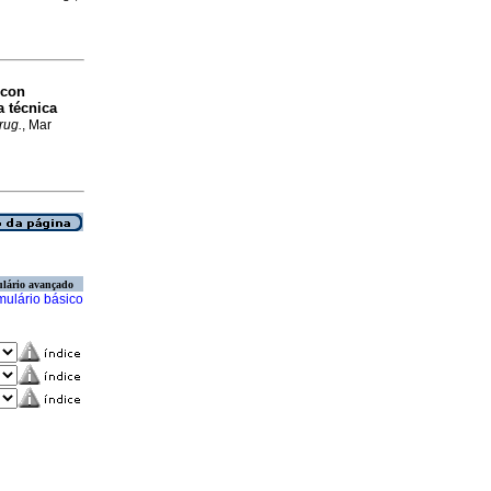
 con
a técnica
rug.
, Mar
lário avançado
mulário básico