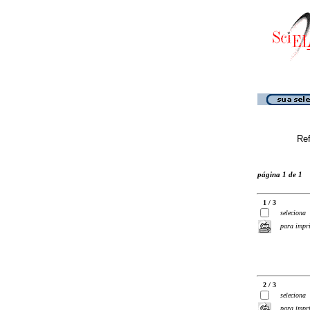
Ref
página 1 de 1
1 / 3
seleciona
para impr
2 / 3
seleciona
para impr