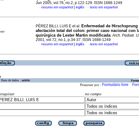
Jun 2005, vol.76, no.2, p.122-129. ISSN 1688-1249
|
resumo em espanhol
inglês
texto em espanhol
·
·
Enfermedad de Hirschsprung
PÉREZ BILLI, LUIS E et al.
afectación total del colon: primer caso nacional con l
imir
quirúrgica de Lester Martin modificada
.
Arch. Pediatr. U
2001, vol.72, no.1, p.34-37. ISSN 1688-1249
|
resumo em espanhol
inglês
texto em espanhol
·
·
a
Base de dados :
article
Formu
Formulário livre
For
Pesquisar por :
esquisar
no campo