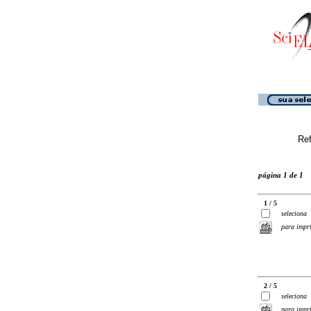
Ref
página 1 de 1
1 / 5
seleciona
para impr
2 / 5
seleciona
para impr