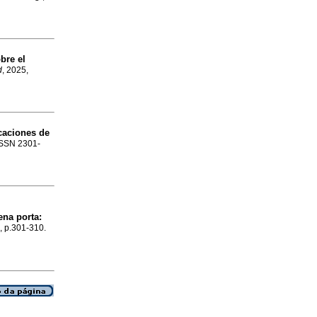
bre el
d
, 2025,
caciones de
 ISSN 2301-
ena porta:
4, p.301-310.