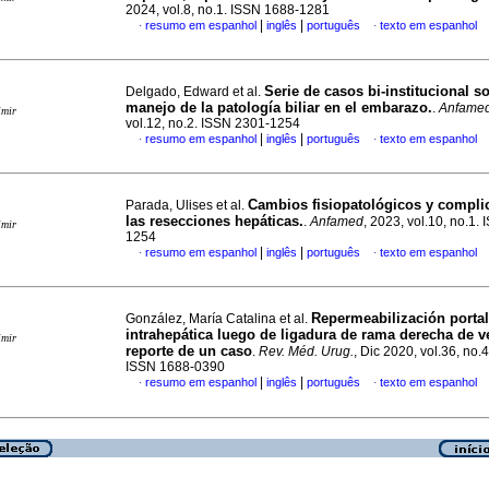
2024, vol.8, no.1. ISSN 1688-1281
|
|
resumo em espanhol
inglês
português
texto em espanhol
·
·
Serie de casos bi-institucional so
Delgado, Edward et al.
manejo de la patología biliar en el embarazo.
.
Anfame
imir
vol.12, no.2. ISSN 2301-1254
|
|
resumo em espanhol
inglês
português
texto em espanhol
·
·
Cambios fisiopatológicos y compli
Parada, Ulises et al.
las resecciones hepáticas.
.
Anfamed
, 2023, vol.10, no.1.
imir
1254
|
|
resumo em espanhol
inglês
português
texto em espanhol
·
·
Repermeabilización portal
González, María Catalina et al.
intrahepática luego de ligadura de rama derecha de v
imir
reporte de un caso
.
Rev. Méd. Urug.
, Dic 2020, vol.36, no.
ISSN 1688-0390
|
|
resumo em espanhol
inglês
português
texto em espanhol
·
·