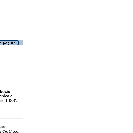
 bocio
cnica a
, no.1. ISSN
osa
a
.
Cir. Urug.
,