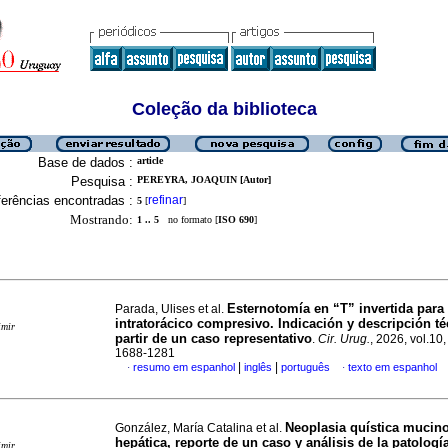
Coleção da biblioteca
Base de dados :
article
Pesquisa :
PEREYRA, JOAQUIN [Autor]
erências encontradas :
refinar
5
[
]
Mostrando:
1 .. 5
no formato [
ISO 690
]
Esternotomía en “T” invertida para
Parada, Ulises et al.
intratorácico compresivo. Indicación y descripción té
imir
partir de un caso representativo
.
Cir. Urug.
, 2026, vol.10
1688-1281
|
|
resumo em espanhol
inglês
português
texto em espanhol
·
·
Neoplasia quística mucin
González, María Catalina et al.
hepática, reporte de un caso y análisis de la patologí
imir