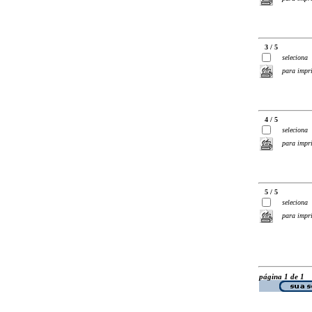
3 / 5
seleciona
para impr
4 / 5
seleciona
para impr
5 / 5
seleciona
para impr
página 1 de 1