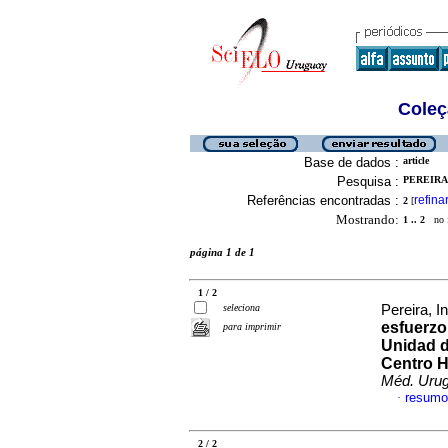
Coleç
Base de dados :
article
Pesquisa :
PEREIRA,
Referências encontradas :
refina
2
[
Mostrando:
1 .. 2
no f
página 1 de 1
1 / 2
seleciona
Pereira, I
esfuerzo
para imprimir
Unidad d
Centro H
Méd. Urug
resumo
·
2 / 2