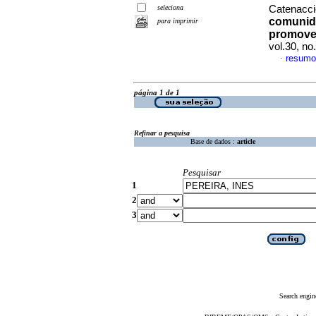
seleciona
Catenaccio
comunida
para imprimir
promove
vol.30, n
resumo
·
página 1 de 1
Refinar a pesquisa
Base de dados :
article
Pesquisar
1
2
3
Search engin