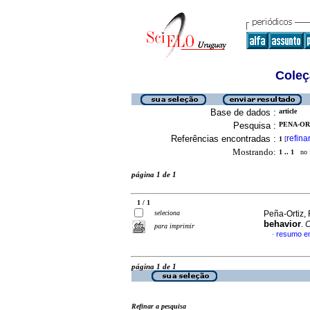
Coleç
Base de dados :
article
Pesquisa :
PENA-ORT
Referências encontradas :
refina
1
[
Mostrando:
1 .. 1
no f
página 1 de 1
1 / 1
seleciona
Peña-Ortiz, 
behavior
.
C
para imprimir
resumo em
·
página 1 de 1
Refinar a pesquisa