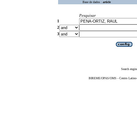
Base de dados :
article
Pesquisar
1
2
3
Search engin
BIREME/OPAS/OMS - Centro Latino-Am