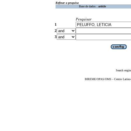
Refinar a pesquisa
Base de dados :
article
Pesquisar
1
2
3
Search engin
BIREME/OPAS/OMS - Centro Latino-Am