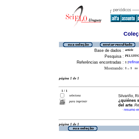
Coleç
Base de dados :
article
Pesquisa :
PELUFFO,
Referências encontradas :
refina
1
[
Mostrando:
1 .. 1
no f
página 1 de 1
1 / 1
seleciona
Silvariño, R
¿quiénes s
para imprimir
del arte
.
Re
resumo e
·
página 1 de 1