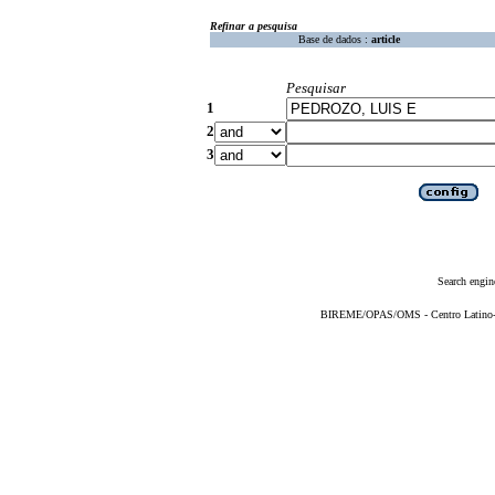
Refinar a pesquisa
Base de dados :
article
Pesquisar
1
2
3
Search engin
BIREME/OPAS/OMS - Centro Latino-Am