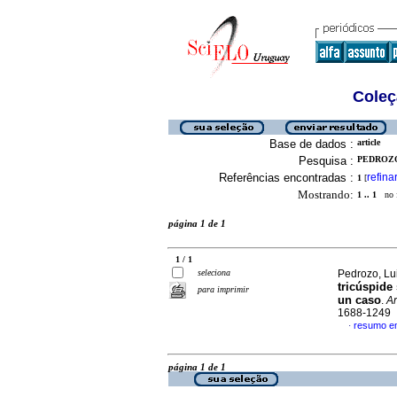
Coleç
Base de dados :
article
Pesquisa :
PEDROZO,
Referências encontradas :
refina
1
[
Mostrando:
1 .. 1
no f
página 1 de 1
1 / 1
seleciona
Pedrozo, Lui
tricúspide
para imprimir
un caso
.
Ar
1688-1249
resumo e
·
página 1 de 1