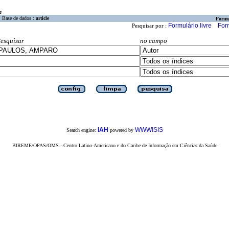
a
Base de dados :
article
Formu
Formulário livre
For
Pesquisar por :
esquisar
no campo
iAH
WWWISIS
Search engine:
powered by
BIREME/OPAS/OMS - Centro Latino-Americano e do Caribe de Informação em Ciências da Saúde