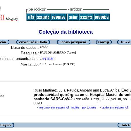
Coleção da biblioteca
Base de dados :
article
Pesquisa :
PAULOS, AMPARO [Autor]
erências encontradas :
refinar
1
[
]
Mostrando:
1 .. 1
no formato [
ISO 690
]
Evolu
Ruso Martínez, Luis, Paulós, Amparo and Dutra, Aníbal
productividad quirúrgica en el Hospital Maciel durante
imir
sanitaria SARS-CoV-2
.
Rev. Méd. Urug.
, 2022, vol.38, no.
0390
|
|
resumo em espanhol
inglês
português
texto em espanhol
·
·