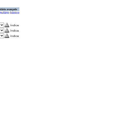
lário avançado
mulário básico