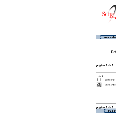
Ref
página 1 de 1
1 / 1
seleciona
para impr
página 1 de 1