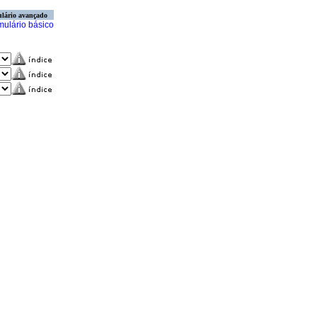
lário avançado
mulário básico