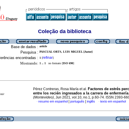
Coleção da biblioteca
Base de dados :
article
Pesquisa :
PASCUAL ORTS, LUIS MIGUEL [Autor]
erências encontradas :
refinar
1
[
]
Mostrando:
1 .. 1
no formato [
ISO 690
]
Factores de estrés per
Pérez Contreras, Rosa María et al.
entre los recién ingresados a la carrera de enfermería
imir
(Montevideo)
, Jun 2021, vol.10, no.1, p.60-74. ISSN 2393-66
|
|
resumo em espanhol
português
inglês
texto em espanhol
·
·