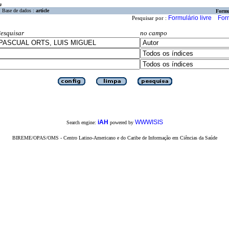
a
Base de dados :
article
Formu
Formulário livre
For
Pesquisar por :
esquisar
no campo
iAH
WWWISIS
Search engine:
powered by
BIREME/OPAS/OMS - Centro Latino-Americano e do Caribe de Informação em Ciências da Saúde