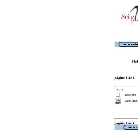
Ref
página 1 de 1
1 / 1
seleciona
para impr
página 1 de 1