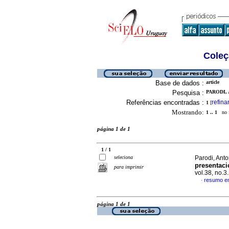
Coleç
Base de dados :
article
Pesquisa :
PARODI, 
Referências encontradas :
refina
1
[
Mostrando:
1 .. 1
no f
página 1 de 1
1 / 1
seleciona
Parodi, Anto
presentac
para imprimir
vol.38, no.
resumo e
·
página 1 de 1