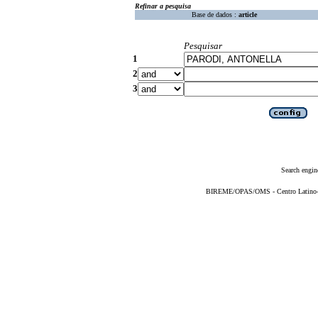
Refinar a pesquisa
Base de dados :
article
Pesquisar
1
2
3
Search engin
BIREME/OPAS/OMS - Centro Latino-Am