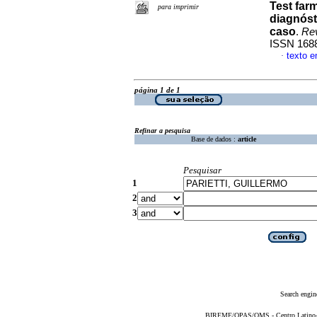
Test far
para imprimir
diagnóst
caso
.
Rev
ISSN 168
texto 
·
página 1 de 1
Refinar a pesquisa
Base de dados :
article
Pesquisar
1
2
3
Search engin
BIREME/OPAS/OMS - Centro Latino-Am