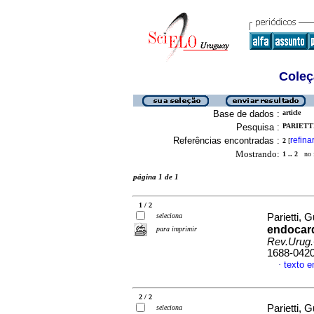
Coleç
Base de dados :
article
Pesquisa :
PARIETT
Referências encontradas :
refina
2
[
Mostrando:
1 .. 2
no f
página 1 de 1
1 / 2
seleciona
Parietti, G
endocard
para imprimir
Rev.Urug.
1688-042
texto 
·
2 / 2
Parietti, 
seleciona