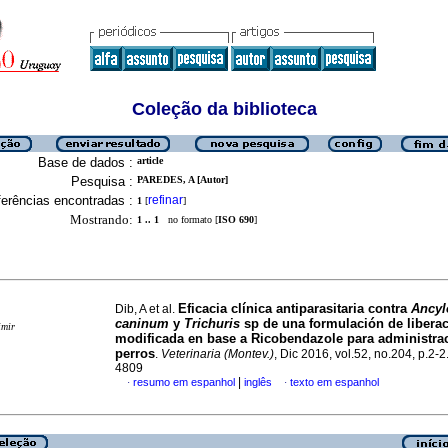
Coleção da biblioteca
Base de dados :
article
Pesquisa :
PAREDES, A [Autor]
erências encontradas :
refinar
1
[
]
Mostrando:
1 .. 1
no formato [
ISO 690
]
Eficacia clínica antiparasitaria contra
Ancyl
Dib, A et al.
caninum
y
Trichuris
sp de una formulación de libera
imir
modificada en base a Ricobendazole para administrac
perros
.
Veterinaria (Montev.)
, Dic 2016, vol.52, no.204, p.2-
4809
|
resumo em espanhol
inglês
texto em espanhol
·
·