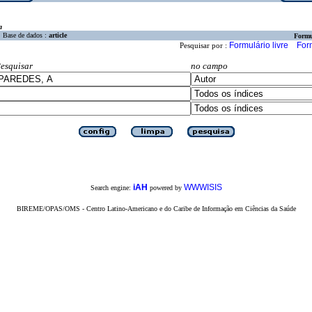
a
Base de dados :
article
Formu
Formulário livre
For
Pesquisar por :
esquisar
no campo
iAH
WWWISIS
Search engine:
powered by
BIREME/OPAS/OMS - Centro Latino-Americano e do Caribe de Informação em Ciências da Saúde