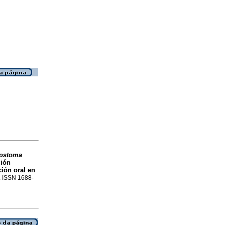
ostoma
ción
ión oral en
2. ISSN 1688-