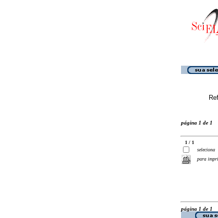
Ref
página 1 de 1
1 / 1
seleciona
para impr
página 1 de 1