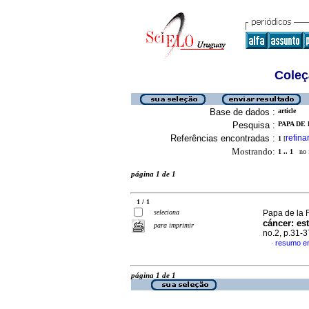
Coleç
Base de dados :
article
Pesquisa :
PAPA DE 
Referências encontradas :
refina
1
[
Mostrando:
1 .. 1
no f
página 1 de 1
1 / 1
seleciona
Papa de la R
cáncer: es
para imprimir
no.2, p.31-
resumo e
·
página 1 de 1