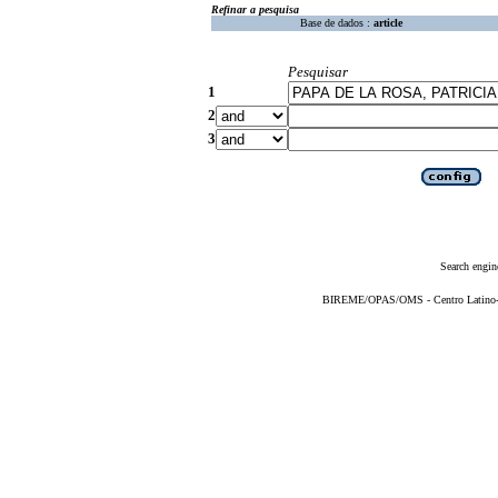
Refinar a pesquisa
Base de dados :
article
Pesquisar
1
2
3
Search engin
BIREME/OPAS/OMS - Centro Latino-Am