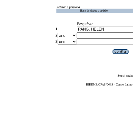
Refinar a pesquisa
Base de dados :
article
Pesquisar
1
2
3
Search engin
BIREME/OPAS/OMS - Centro Latino-Am