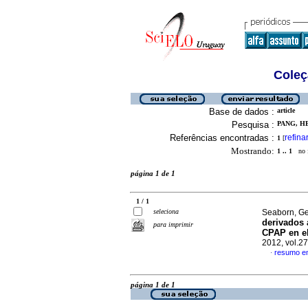
Coleç
Base de dados :
article
Pesquisa :
PANG, HE
Referências encontradas :
refina
1
[
Mostrando:
1 .. 1
no f
página 1 de 1
1 / 1
seleciona
Seaborn, Geo
derivados 
para imprimir
CPAP en e
2012, vol.2
resumo e
·
página 1 de 1