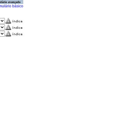
lário avançado
mulário básico