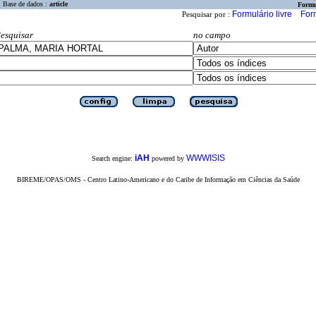
Base de dados :
article
Formu
Formulário livre
For
Pesquisar por :
esquisar
no campo
iAH
WWWISIS
Search engine:
powered by
BIREME/OPAS/OMS - Centro Latino-Americano e do Caribe de Informação em Ciências da Saúde