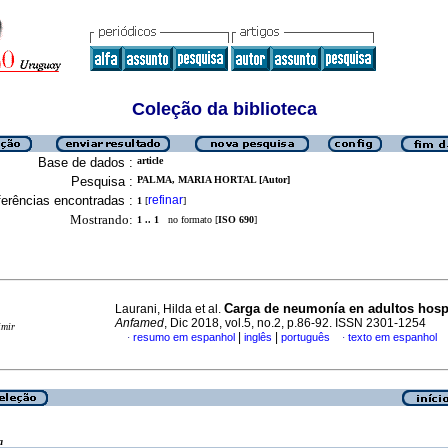
Coleção da biblioteca
Base de dados :
article
Pesquisa :
PALMA, MARIA HORTAL [Autor]
erências encontradas :
refinar
1
[
]
Mostrando:
1 .. 1
no formato [
ISO 690
]
Carga de neumonía en adultos hosp
Laurani, Hilda et al.
Anfamed
, Dic 2018, vol.5, no.2, p.86-92. ISSN 2301-1254
imir
|
|
resumo em espanhol
inglês
português
texto em espanhol
·
·
a