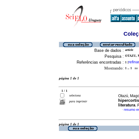
Coleç
Base de dados :
article
Pesquisa :
OTAZU, 
Referências encontradas :
refina
1
[
Mostrando:
1 .. 1
no f
página 1 de 1
1 / 1
seleciona
Otazú, Magd
hipercorti
para imprimir
literatura
.
R
resumo e
·
página 1 de 1