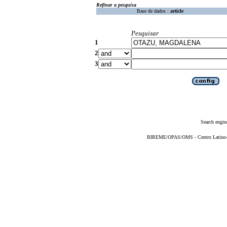
Refinar a pesquisa
Base de dados :
article
Pesquisar
1
2
3
Search engin
BIREME/OPAS/OMS - Centro Latino-Am