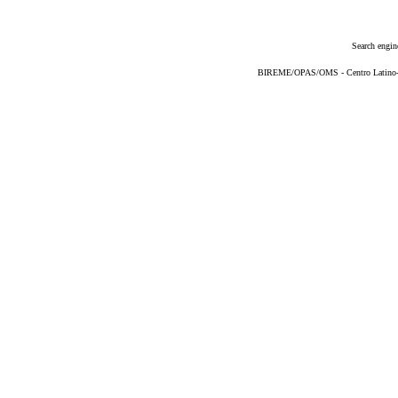
Search engin
BIREME/OPAS/OMS - Centro Latino-Am