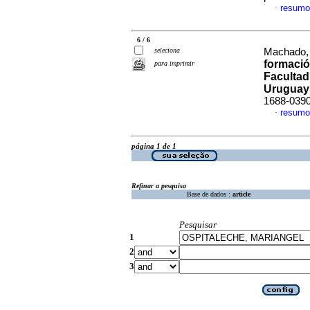
resumo
·
6 / 6
seleciona
Machado, 
formació
para imprimir
Facultad
Uruguay
1688-039
resumo
·
página 1 de 1
Refinar a pesquisa
Base de dados :
article
Pesquisar
1
2
3