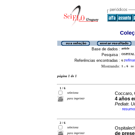
Coleç
Base de dados :
article
Pesquisa :
OSPITAL
Referências encontradas :
refina
6
[
Mostrando:
1 .. 6
no f
página 1 de 1
1 / 6
seleciona
Coccaro, C
4 años e
para imprimir
Pediatr. U
resumo
·
2 / 6
seleciona
Ospitalech
de prese
para imprimir