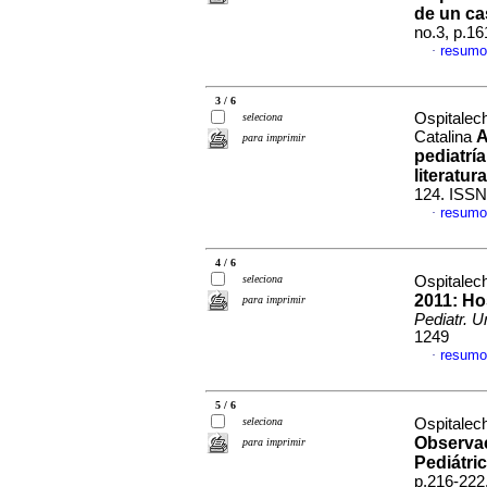
de un ca
no.3, p.1
resumo
·
3 / 6
Ospitalec
seleciona
A
Catalina
para imprimir
pediatría
literatura
124. ISSN
resumo
·
4 / 6
seleciona
Ospitalech
2011: Ho
para imprimir
Pediatr. U
1249
resumo
·
5 / 6
seleciona
Ospitalech
Observa
para imprimir
Pediátri
p.216-222