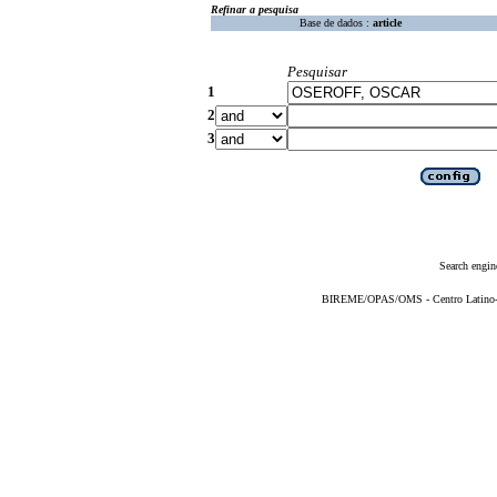
Refinar a pesquisa
Base de dados :
article
Pesquisar
1
2
3
Search engin
BIREME/OPAS/OMS - Centro Latino-Am