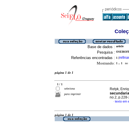
Coleç
Base de dados :
article
Pesquisa :
OSEROFF,
Referências encontradas :
refina
1
[
Mostrando:
1 .. 1
no f
página 1 de 1
1 / 1
seleciona
Retyk, Enriq
secundaria
para imprimir
no.2, p.228
texto em 
·
página 1 de 1