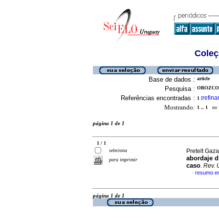
Coleç
Base de dados :
article
Pesquisa :
OROZCO 
Referências encontradas :
refina
1
[
Mostrando:
1 .. 1
no f
página 1 de 1
1 / 1
seleciona
Pretelt Gaz
abordaje d
para imprimir
caso
.
Rev. U
resumo e
·
página 1 de 1