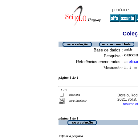
Coleç
Base de dados :
article
Pesquisa :
ORICCHIO
Referências encontradas :
refina
1
[
Mostrando:
1 .. 1
no f
página 1 de 1
1 / 1
seleciona
Dorelo, Rodr
2021, vol.8
para imprimir
resumo e
·
página 1 de 1
Refinar a pesquisa