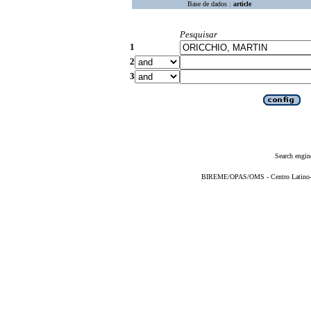
Base de dados :
article
Pesquisar
1
2
3
Search engin
BIREME/OPAS/OMS - Centro Latino-Am