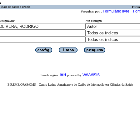
a
Base de dados :
article
Formu
Formulário livre
For
Pesquisar por :
esquisar
no campo
iAH
WWWISIS
Search engine:
powered by
BIREME/OPAS/OMS - Centro Latino-Americano e do Caribe de Informação em Ciências da Saúde