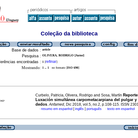
Coleção da biblioteca
Base de dados :
article
Pesquisa :
OLIVERA, RODRIGO [Autor]
erências encontradas :
refinar
1
[
]
Mostrando:
1 .. 1
no formato [
ISO 690
]
Reporte
Curbelo, Patricia, Olivera, Rodrigo and Sosa, Martín
Luxación simultánea carpometacarpiana del pulgar y 
imir
dedos
.
Anfamed
, Dic 2018, vol.5, no.2, p.108-115. ISSN 23
|
|
resumo em espanhol
inglês
português
texto em espanhol
·
·