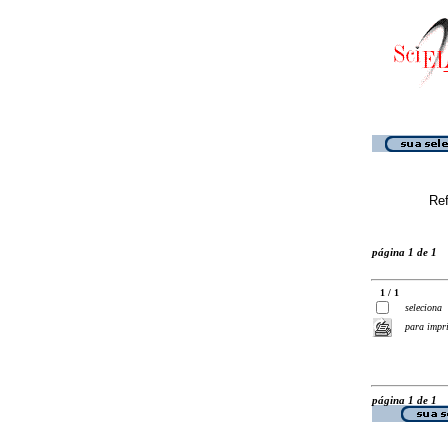
Ref
página 1 de 1
1 / 1
seleciona
para impr
página 1 de 1