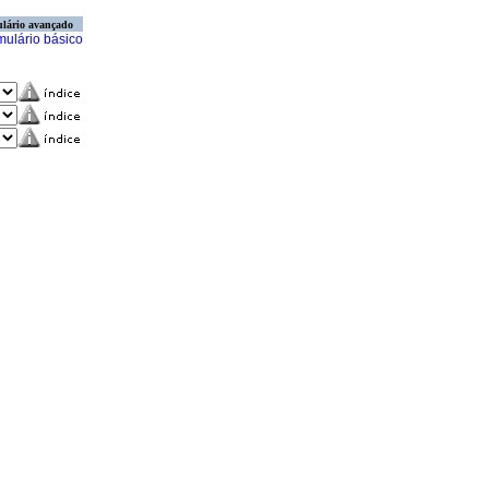
lário avançado
mulário básico