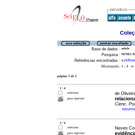
Coleç
Base de dados :
article
Pesquisa :
NUNES DA
Referências encontradas :
refina
4
[
Mostrando:
1 .. 4
no f
página 1 de 1
1 / 4
seleciona
de Oliveir
relacion
para imprimir
Cienc. Psi
resumo
·
2 / 4
seleciona
Neves Cou
evidênci
para imprimir