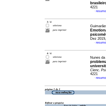
brasileir
4221
resumo
·
3 / 4
seleciona
Guimarães
Emotiona
para imprimir
psicomét
Dez 2019,
resumo
·
4 / 4
seleciona
Nunes da F
problemá
para imprimir
universi
Cienc. Psi
4221
resumo
·
página 1 de 1
Refinar a pesquisa
Base de dados :
article