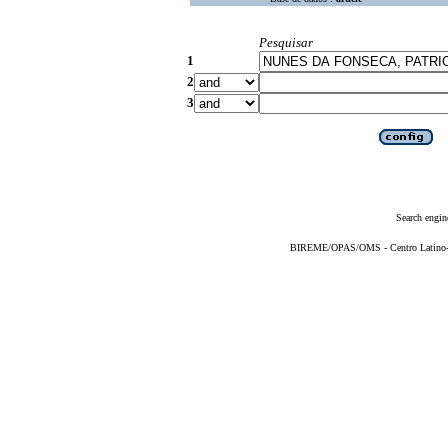
Pesquisar
1
2
3
Search engin
BIREME/OPAS/OMS - Centro Latino-Am