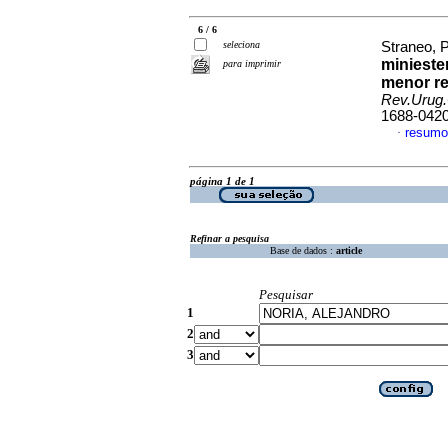
6 / 6
seleciona
Straneo, P
minieste
para imprimir
menor re
Rev.Urug.
1688-042
resumo
·
página 1 de 1
Refinar a pesquisa
Base de dados :
article
Pesquisar
1
2
3