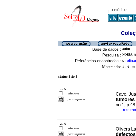
Coleç
Base de dados :
article
Pesquisa :
NORIA, A
Referências encontradas :
refina
6
[
Mostrando:
1 .. 6
no f
página 1 de 1
1 / 6
seleciona
Cavo, Jua
tumores 
para imprimir
no.1, p.4
resumo
·
2 / 6
seleciona
Olivera La
defectos
para imprimir