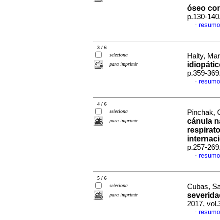
óseo con
p.130-140
resumo
·
3 / 6
seleciona
Halty, Mar
idiopátic
para imprimir
p.359-369
resumo
·
4 / 6
seleciona
Pinchak, C
cánula n
para imprimir
respirat
internac
p.257-269
resumo
·
5 / 6
seleciona
Cubas, San
severida
para imprimir
2017, vol.
resumo
·