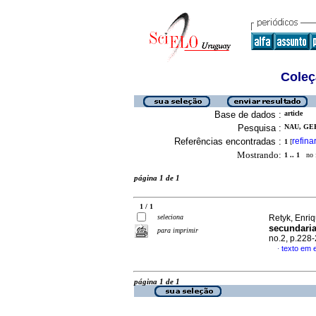
Coleç
Base de dados :
article
Pesquisa :
NAU, GER
Referências encontradas :
refina
1
[
Mostrando:
1 .. 1
no f
página 1 de 1
1 / 1
seleciona
Retyk, Enriq
secundaria
para imprimir
no.2, p.228
texto em 
·
página 1 de 1