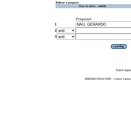
Refinar a pesquisa
Base de dados :
article
Pesquisar
1
2
3
Search engin
BIREME/OPAS/OMS - Centro Latino-Am