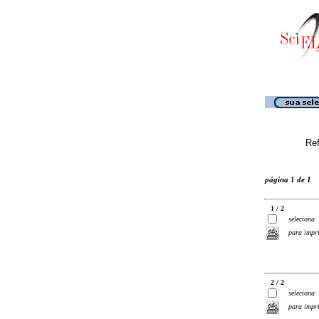
Ref
página 1 de 1
1 / 2
seleciona
para impr
2 / 2
seleciona
para impr