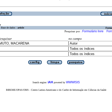
a
Base de dados :
article
Formu
Formulário livre
For
Pesquisar por :
esquisar
no campo
iAH
WWWISIS
Search engine:
powered by
BIREME/OPAS/OMS - Centro Latino-Americano e do Caribe de Informação em Ciências da Saúde