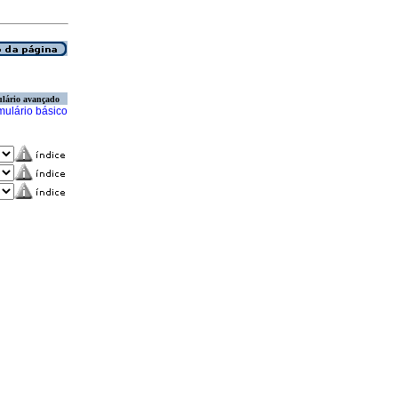
lário avançado
mulário básico