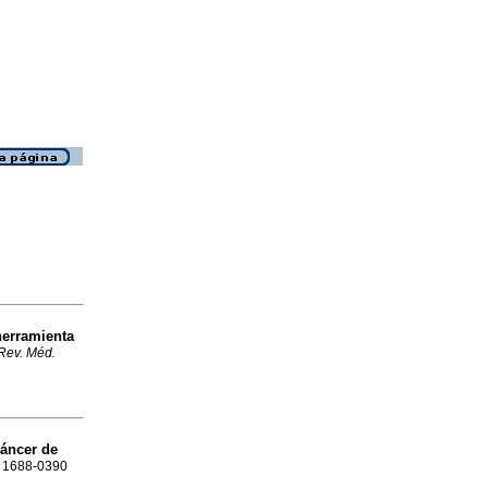
herramienta
Rev. Méd.
cáncer de
SN 1688-0390