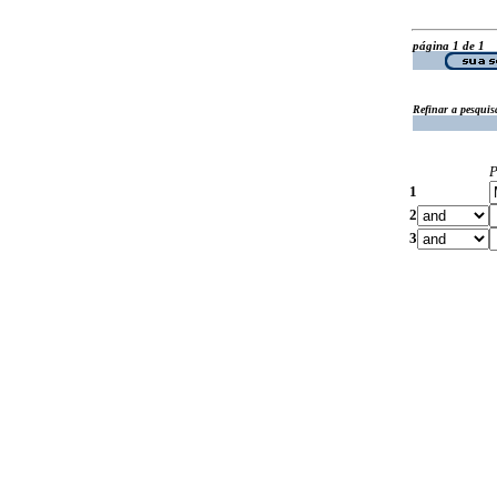
página 1 de 1
Refinar a pesquis
P
1
2
3