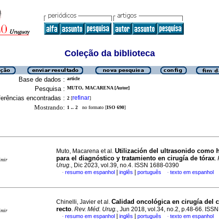
Coleção da biblioteca
Base de dados :
article
Pesquisa :
MUTO, MACARENA [Autor]
erências encontradas :
refinar
2
[
]
Mostrando:
1 .. 2
no formato [
ISO 690
]
Utilización del ultrasonido como 
Muto, Macarena et al.
para el diagnóstico y tratamiento en cirugía de tórax
.
imir
Urug.
, Dic 2023, vol.39, no.4. ISSN 1688-0390
|
|
resumo em espanhol
inglês
português
texto em espanhol
·
·
Calidad oncológica en cirugía del 
Chinelli, Javier et al.
recto
.
Rev. Méd. Urug.
, Jun 2018, vol.34, no.2, p.48-66. IS
imir
|
|
resumo em espanhol
inglês
português
texto em espanhol
·
·