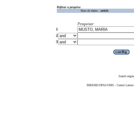
Refinar a pesquisa
Base de dados :
article
Pesquisar
1
2
3
Search engin
BIREME/OPAS/OMS - Centro Latino-Am