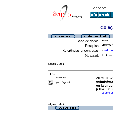
Coleç
Base de dados :
article
Pesquisa :
MUSTO, M
Referências encontradas :
refina
1
[
Mostrando:
1 .. 1
no f
página 1 de 1
1 / 1
seleciona
Acevedo, Car
quimioter
para imprimir
en la ciru
p.104-108.
resumo e
·
página 1 de 1