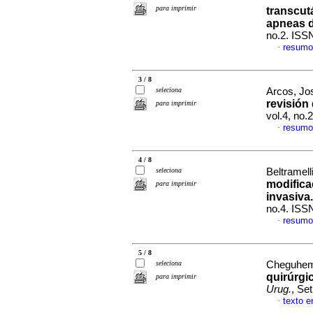
para imprimir
transcut
apneas d
no.2. ISS
resumo
·
3 / 8
seleciona
Arcos, Jos
revisión
para imprimir
vol.4, no.
resumo
·
4 / 8
seleciona
Beltramell
modifica
para imprimir
invasiva.
no.4. ISS
resumo
·
5 / 8
seleciona
Cheguhem,
quirúrgi
para imprimir
Urug.
, Se
texto 
·