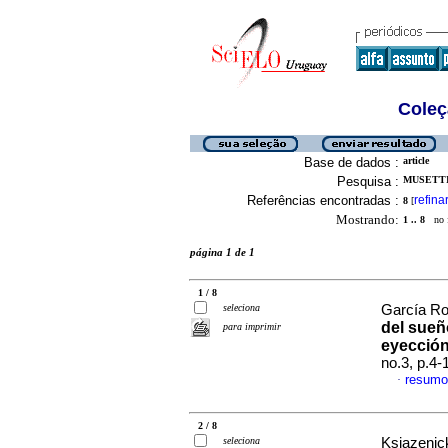
Coleç
Base de dados :
article
Pesquisa :
MUSETTI,
Referências encontradas :
refina
8
[
Mostrando:
1 .. 8
no f
página 1 de 1
1 / 8
seleciona
García Roj
del sueñ
para imprimir
eyección
no.3, p.4
resumo
·
2 / 8
seleciona
Ksiazenick