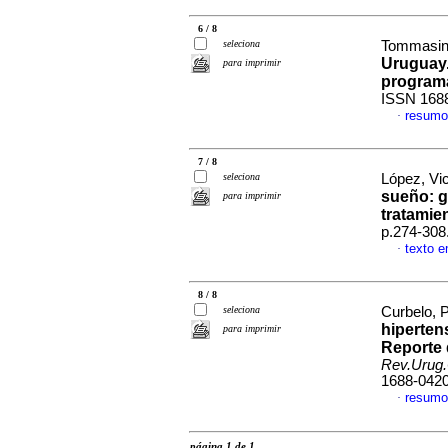
6 / 8
seleciona
Tommasino
Uruguay.
para imprimir
program
ISSN 168
resumo
·
7 / 8
seleciona
López, Vic
sueño: g
para imprimir
tratamie
p.274-308
texto 
·
8 / 8
seleciona
Curbelo, P
hiperten
para imprimir
Reporte 
Rev.Urug.
1688-042
resumo
·
página 1 de 1