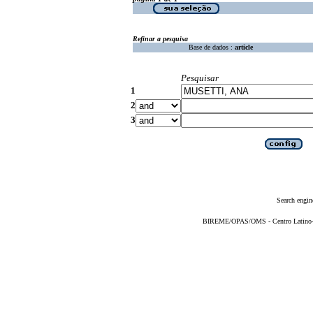
Refinar a pesquisa
Base de dados :
article
Pesquisar
1
2
3
Search engin
BIREME/OPAS/OMS - Centro Latino-Am