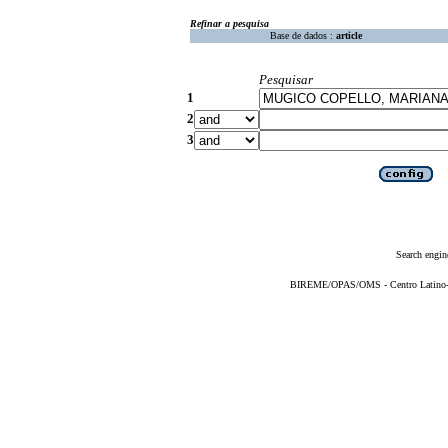
Refinar a pesquisa
Base de dados :
article
Pesquisar
1
2
3
Search engin
BIREME/OPAS/OMS - Centro Latino-Am