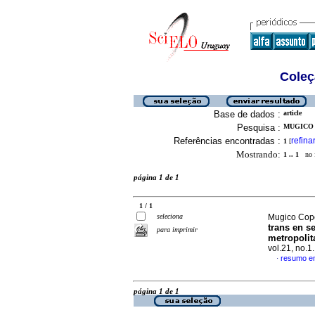
Coleç
Base de dados :
article
Pesquisa :
MUGICO 
Referências encontradas :
refina
1
[
Mostrando:
1 .. 1
no f
página 1 de 1
1 / 1
seleciona
Mugico Cope
trans en se
para imprimir
metropoli
vol.21, no.
resumo e
·
página 1 de 1