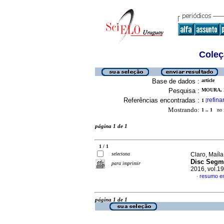
Coleç
Base de dados :
article
Pesquisa :
MOURA, N
Referências encontradas :
refina
1
[
Mostrando:
1 .. 1
no f
página 1 de 1
1 / 1
seleciona
Claro, Maíla
Disc Segme
para imprimir
2016, vol.19
resumo em
·
página 1 de 1