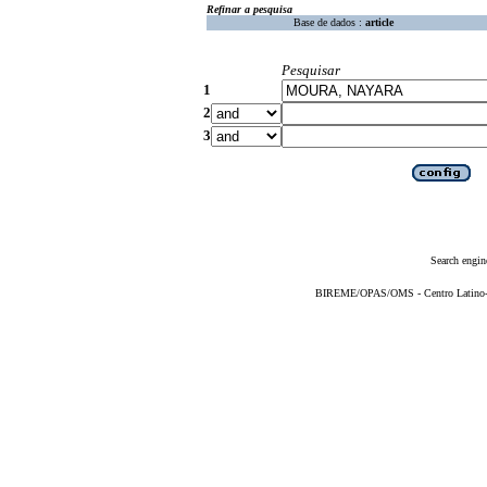
Refinar a pesquisa
Base de dados :
article
Pesquisar
1
2
3
Search engin
BIREME/OPAS/OMS - Centro Latino-Am