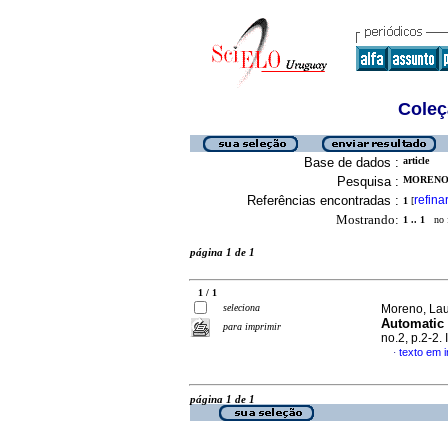
Coleç
Base de dados :
article
Pesquisa :
MORENO,
Referências encontradas :
refina
1
[
Mostrando:
1 .. 1
no f
página 1 de 1
1 / 1
seleciona
Moreno, Lau
Automatic
para imprimir
no.2, p.2-2
texto em i
·
página 1 de 1