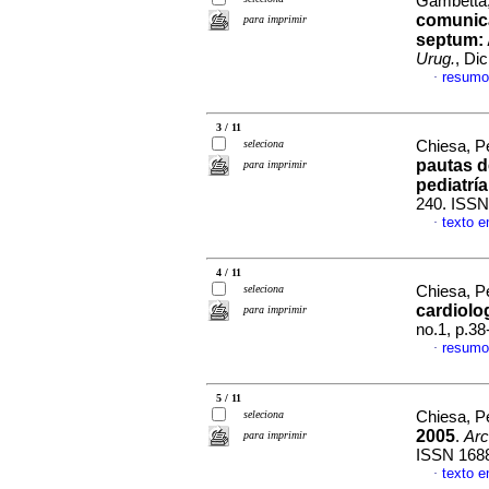
Gambetta,
comunica
para imprimir
septum: 
Urug.
, Di
resumo
·
3 / 11
seleciona
Chiesa, Pe
pautas d
para imprimir
pediatría
240. ISSN
texto 
·
4 / 11
seleciona
Chiesa, Pe
cardiolo
para imprimir
no.1, p.3
resumo
·
5 / 11
seleciona
Chiesa, Pe
2005
.
Arc
para imprimir
ISSN 168
texto 
·