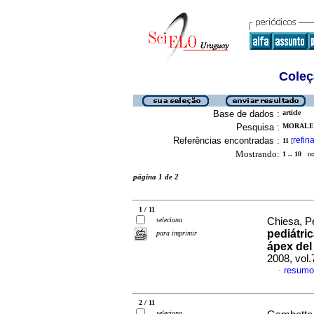
Coleç
Base de dados :
article
Pesquisa :
MORALES
Referências encontradas :
refina
11
[
Mostrando:
1 .. 10
no 
página 1 de 2
1 / 11
seleciona
Chiesa, Pe
pediátri
para imprimir
ápex del
2008, vol
resumo
·
2 / 11
seleciona