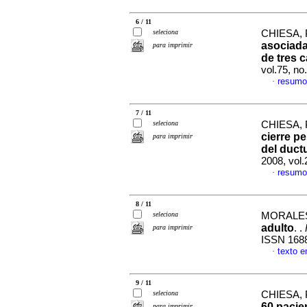
6 / 11
seleciona
CHIESA, 
asociada
para imprimir
de tres 
vol.75, n
resumo
·
7 / 11
seleciona
CHIESA, 
cierre p
para imprimir
del duct
2008, vol.
resumo
·
8 / 11
seleciona
MORALES,
adulto
. .
para imprimir
ISSN 168
texto 
·
9 / 11
seleciona
CHIESA, 
60 pacie
para imprimir