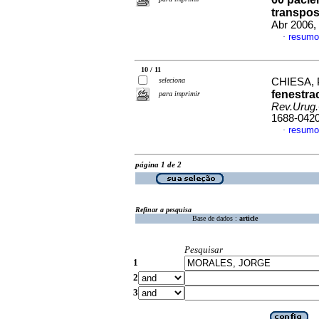
transpos
Abr 2006, 
resumo
·
10 / 11
seleciona
CHIESA, 
fenestra
para imprimir
Rev.Urug.
1688-042
resumo
·
página 1 de 2
Refinar a pesquisa
Base de dados :
article
Pesquisar
1
2
3