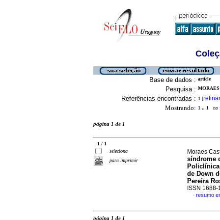
Coleç
Base de dados :
article
Pesquisa :
MORAES 
Referências encontradas :
refina
1
[
Mostrando:
1 .. 1
no f
página 1 de 1
1 / 1
seleciona
Moraes Castr
síndrome d
para imprimir
Policlínic
de Down de
Pereira Ro
ISSN 1688-
resumo e
·
página 1 de 1