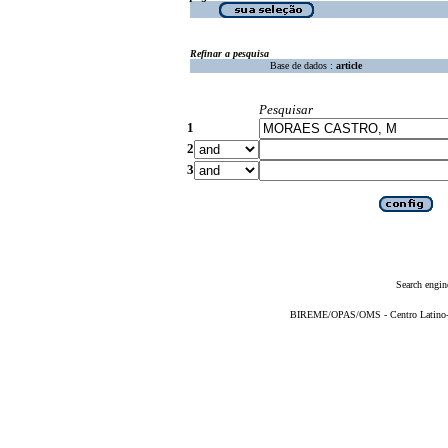
Refinar a pesquisa
Base de dados :
article
Pesquisar
1
2
3
Search engin
BIREME/OPAS/OMS - Centro Latino-Am