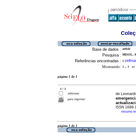
Coleç
Base de dados :
article
Pesquisa :
MISOL, A
Referências encontradas :
refina
1
[
Mostrando:
1 .. 1
no f
página 1 de 1
1 / 1
seleciona
de Leonardis
emergencia
para imprimir
actualizac
ISSN 1688-
resumo e
·
página 1 de 1