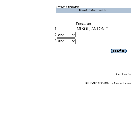
Refinar a pesquisa
Base de dados :
article
Pesquisar
1
2
3
Search engin
BIREME/OPAS/OMS - Centro Latino-Am