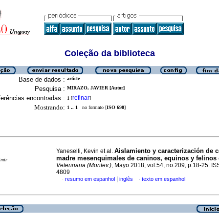
Coleção da biblioteca
Base de dados :
article
Pesquisa :
MIRAZO, JAVIER [Autor]
erências encontradas :
refinar
1
[
]
Mostrando:
1 .. 1
no formato [
ISO 690
]
Aislamiento y caracterización de c
Yaneselli, Kevin et al.
madre mesenquimales de caninos, equinos y felinos
imir
Veterinaria (Montev.)
, Mayo 2018, vol.54, no.209, p.18-25. I
4809
|
resumo em espanhol
inglês
texto em espanhol
·
·