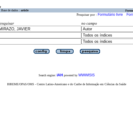
a
Base de dados :
article
Formu
Formulário livre
For
Pesquisar por :
esquisar
no campo
iAH
WWWISIS
Search engine:
powered by
BIREME/OPAS/OMS - Centro Latino-Americano e do Caribe de Informação em Ciências da Saúde