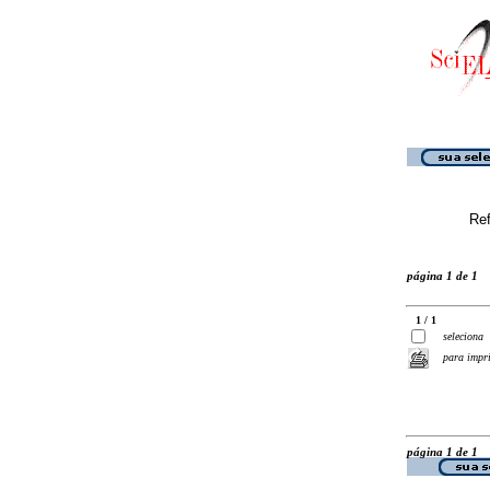
Ref
página 1 de 1
1 / 1
seleciona
para impr
página 1 de 1