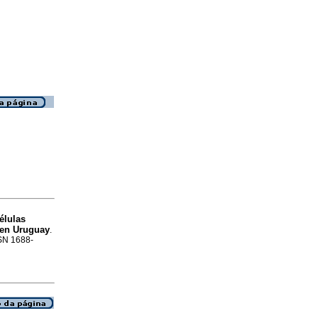
élulas
 en Uruguay
.
SSN 1688-