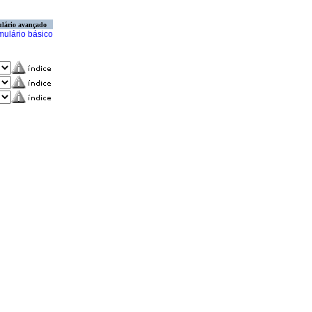
lário avançado
mulário básico