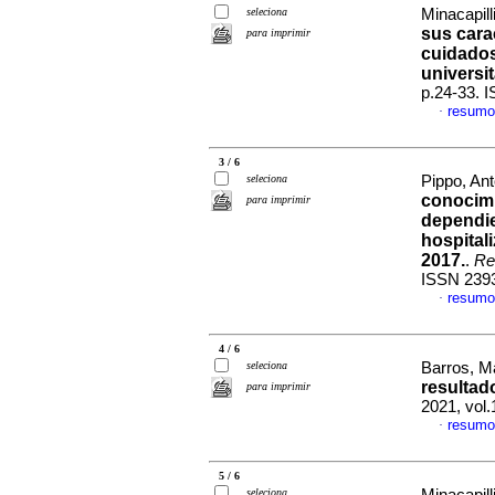
seleciona
Minacapill
sus cara
para imprimir
cuidados
universit
p.24-33. 
resumo
·
3 / 6
seleciona
Pippo, Ant
conocimi
para imprimir
dependie
hospital
2017.
.
Re
ISSN 239
resumo
·
4 / 6
seleciona
Barros, Ma
resultad
para imprimir
2021, vol.
resumo
·
5 / 6
seleciona