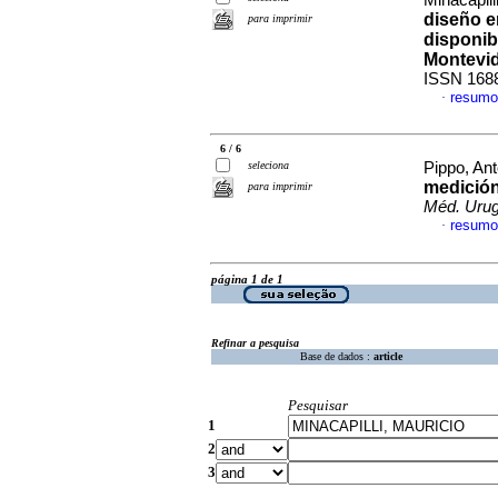
Minacapill
diseño e
para imprimir
disponib
Montevi
ISSN 168
resumo
·
6 / 6
seleciona
Pippo, Ant
medición
para imprimir
Méd. Urug
resumo
·
página 1 de 1
Refinar a pesquisa
Base de dados :
article
Pesquisar
1
2
3