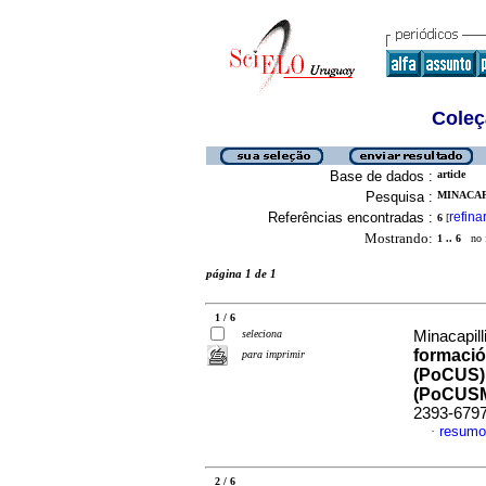
Coleç
Base de dados :
article
Pesquisa :
MINACAPI
Referências encontradas :
refina
6
[
Mostrando:
1 .. 6
no f
página 1 de 1
1 / 6
seleciona
Minacapill
formació
para imprimir
(PoCUS) 
(PoCUSM
2393-679
resumo
·
2 / 6