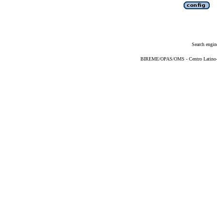
Search engin
BIREME/OPAS/OMS - Centro Latino-Am