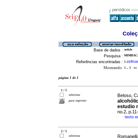
Coleç
Base de dados :
article
Pesquisa :
MIMBACAS
Referências encontradas :
refina
5
[
Mostrando:
1 .. 5
no f
página 1 de 1
1 / 5
seleciona
Beloso, Ca
alcohóli
para imprimir
estudio 
no.2, p.1
texto 
·
2 / 5
seleciona
Romanelli,