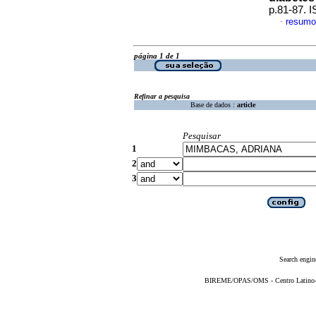
p.81-87. 
resumo
·
página 1 de 1
Refinar a pesquisa
Base de dados :
article
Pesquisar
1
2
3
Search engin
BIREME/OPAS/OMS - Centro Latino-Am