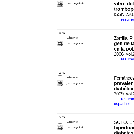
vitro: d
para imprimir
trombop
ISSN 230
resumo
·
3 / 5
seleciona
Zorrilla, Pi
gen de l
para imprimir
en la po
2006, vol.
resumo
·
4 / 5
seleciona
Fernández
prevalen
para imprimir
diabétic
2009, vol
resumo
·
espanhol
5 / 5
seleciona
SOTO, EN
hiperhom
para imprimir
diabetes 