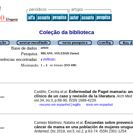
Coleção da biblioteca
Base de dados :
article
Pesquisa :
MILANS, SOLEDAD [Autor]
erências encontradas :
refinar
4
[
]
Mostrando:
1 .. 4
no formato [
ISO 690
]
Enfermedad de Paget mamaria: aná
Castillo, Cecilia et al.
clínico de un caso y revisión de la literatura
.
Arch Med 
imir
vol.34, no.3, p.88-90. ISSN 1688-423X
|
resumo em espanhol
inglês
texto em espanhol
·
·
Encuestas sobre prevenci
Camejo Mártinez, Natalia et al.
cáncer de mama en una población de mujeres urugu
imir
Anfamed
, Dic 2018, vol.5, no.2, p.63-74. ISSN 2301-1254