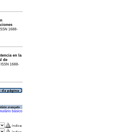
on
aciones
. ISSN 1688-
tencia en la
l de
. ISSN 1688-
lário avançado
mulário básico