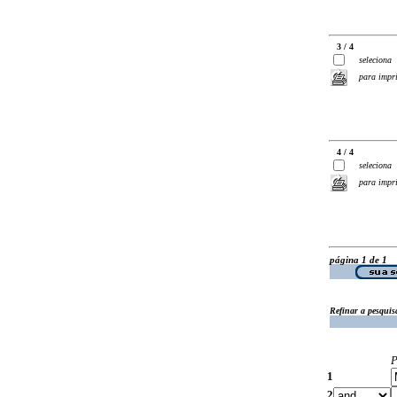
3 / 4
seleciona
para impr
4 / 4
seleciona
para impr
página 1 de 1
Refinar a pesquis
P
1
2