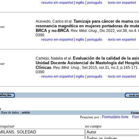
|
|
resumo em espanhol
inglês
português
texto em espanhol
·
·
Tamizaje para cáncer de mama c
Acevedo, Carlos et al.
resonancia magnética en mujeres portadoras de mut
imir
BRCA y no-BRCA
.
Rev. Méd. Urug.
, Dic 2022, vol.38, no.4
0390
|
|
resumo em espanhol
inglês
português
texto em espanhol
·
·
Evaluación de la calidad de la asis
Camejo, Natalia et al.
Unidad Docente Asistencial de Mastología del Hospita
imir
Clínicas
.
Rev. Méd. Urug.
, Set 2015, vol.31, no.3, p.165-171
0390
|
|
resumo em espanhol
inglês
português
texto em espanhol
·
·
a
Base de dados :
article
Formu
Formulário livre
For
Pesquisar por :
esquisar
no campo