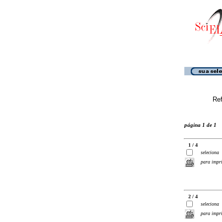
Ref
página 1 de 1
1 / 4
seleciona
para impr
2 / 4
seleciona
para impr