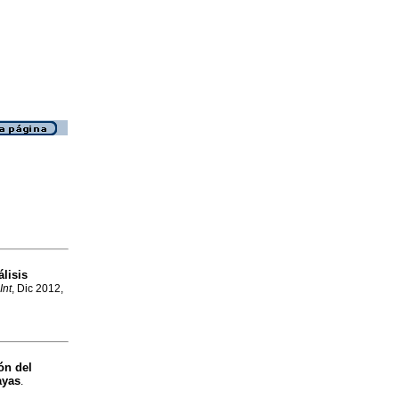
lisis
Int
, Dic 2012,
ón del
ayas
.