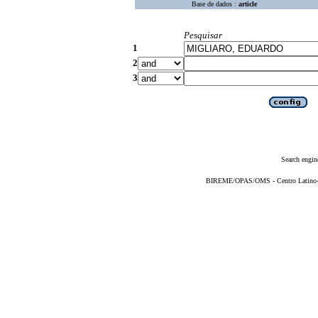
Base de dados :
article
Pesquisar
1
2
3
Search engin
BIREME/OPAS/OMS - Centro Latino-Am