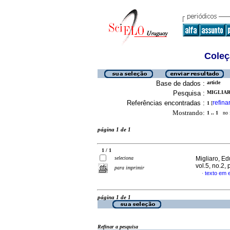
Coleç
Base de dados :
article
Pesquisa :
MIGLIAR
Referências encontradas :
refina
1
[
Mostrando:
1 .. 1
no f
página 1 de 1
1 / 1
seleciona
Migliaro, E
vol.5, no.2,
para imprimir
texto em 
·
página 1 de 1
Refinar a pesquisa