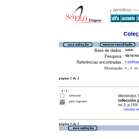
Coleç
Base de dados :
article
Pesquisa :
MENENDE
Referências encontradas :
refina
1
[
Mostrando:
1 .. 1
no f
página 1 de 1
1 / 1
seleciona
Menéndez, M
infección 
para imprimir
no.3, p.159
resumo e
·
página 1 de 1