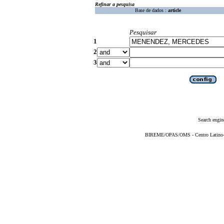
Refinar a pesquisa
Base de dados :
article
Pesquisar
1
2
3
Search engin
BIREME/OPAS/OMS - Centro Latino-Am