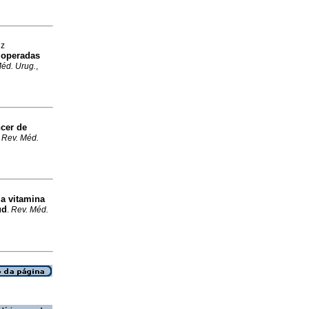
iz
a operadas
éd. Urug.
,
ncer de
.
Rev. Méd.
la vitamina
ud
.
Rev. Méd.