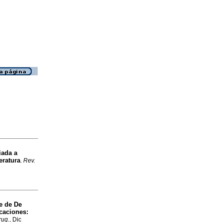
iada a
eratura
.
Rev.
e de De
caciones:
rug.
, Dic