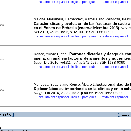
|
|
resumo em espanhol
inglês
português
texto em espanhol
·
·
Maiche, Marianela, Hernández, Marcela and Mendoza, Beatr
Características y evolución de las fracturas de cader
imir
en el Banco de Prótesis (enero-diciembre 2013)
.
Rev. M
Set 2019, vol.35, no.3, p.82-106. ISSN 1688-0390
|
|
resumo em espanhol
inglês
português
texto em espanhol
·
·
Patrones dietarios y riesgo de cá
Ronco, Álvaro L. et al.
mama
:
un análisis factorial de alimentos y nutrientes
imir
Urug.
, Dic 2016, vol.32, no.4, p.242-253. ISSN 1688-0390
|
|
resumo em espanhol
inglês
português
texto em espanhol
·
·
Estacionalidad de 
Mendoza, Beatriz and Ronco, Álvaro L.
D plasmática
:
su importancia en la clínica y en la sal
imir
Urug.
, Jun 2016, vol.32, no.2, p.80-86. ISSN 1688-0390
|
|
resumo em espanhol
inglês
português
texto em espanhol
·
·
a