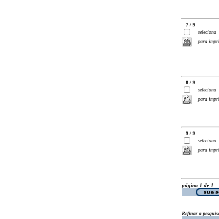
7 / 9
seleciona
para impr
8 / 9
seleciona
para impr
9 / 9
seleciona
para impr
página 1 de 1
Refinar a pesquis