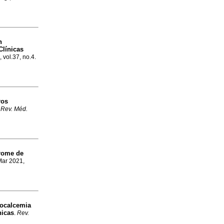
n
Clínicas
, vol.37, no.4.
ros
.
Rev. Méd.
drome de
Mar 2021,
pocalcemia
nicas
.
Rev.