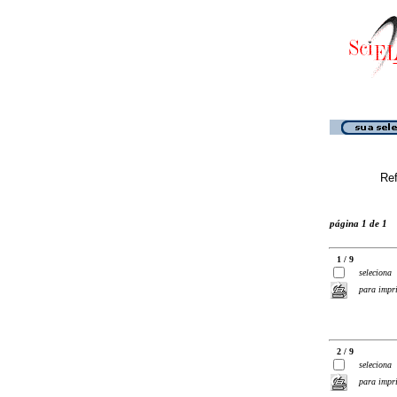
Ref
página 1 de 1
1 / 9
seleciona
para impr
2 / 9
seleciona
para impr