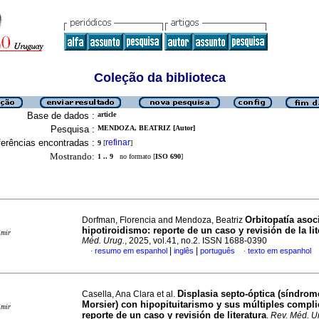
Coleção da biblioteca
Base de dados :
article
Pesquisa :
MENDOZA, BEATRIZ [Autor]
erências encontradas :
refinar
9
[
]
Mostrando:
1 .. 9
no formato [
ISO 690
]
Orbitopatía asoc
Dorfman, Florencia and Mendoza, Beatriz
hipotiroidismo: reporte de un caso y revisión de la lit
imir
Méd. Urug.
, 2025, vol.41, no.2. ISSN 1688-0390
|
|
resumo em espanhol
inglês
português
texto em espanhol
·
·
Displasia septo-óptica (síndrom
Casella, Ana Clara et al.
Morsier) con hipopituitarismo y sus múltiples compli
imir
reporte de un caso y revisión de literatura
.
Rev. Méd. U