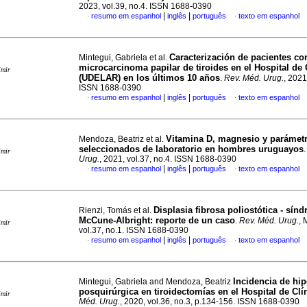
2023, vol.39, no.4. ISSN 1688-0390
|
|
resumo em espanhol
inglês
português
texto em espanhol
·
·
Caracterización de pacientes co
Mintegui, Gabriela et al.
microcarcinoma papilar de tiroides en el Hospital de 
imir
(UDELAR) en los últimos 10 años
.
Rev. Méd. Urug.
, 2021
ISSN 1688-0390
|
|
resumo em espanhol
inglês
português
texto em espanhol
·
·
Vitamina D, magnesio y parámet
Mendoza, Beatriz et al.
seleccionados de laboratorio en hombres uruguayos
imir
Urug.
, 2021, vol.37, no.4. ISSN 1688-0390
|
|
resumo em espanhol
inglês
português
texto em espanhol
·
·
Displasia fibrosa poliostótica - sín
Rienzi, Tomás et al.
McCune-Albright: reporte de un caso
.
Rev. Méd. Urug.
, 
imir
vol.37, no.1. ISSN 1688-0390
|
|
resumo em espanhol
inglês
português
texto em espanhol
·
·
Incidencia de hi
Mintegui, Gabriela and Mendoza, Beatriz
posquirúrgica en tiroidectomías en el Hospital de Clí
imir
Méd. Urug.
, 2020, vol.36, no.3, p.134-156. ISSN 1688-0390