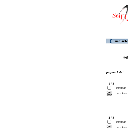
Ref
página 1 de 1
1 / 3
seleciona
para impr
2 / 3
seleciona
para impr