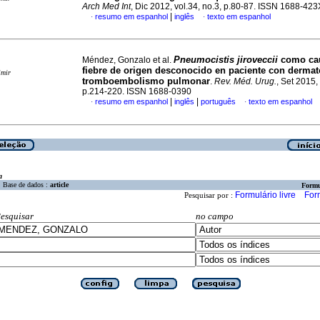
Arch Med Int
, Dic 2012, vol.34, no.3, p.80-87. ISSN 1688-423
|
resumo em espanhol
inglês
texto em espanhol
·
·
Pneumocistis jiroveccii
como ca
Méndez, Gonzalo et al.
fiebre de origen desconocido en paciente con dermat
imir
tromboembolismo pulmonar
.
Rev. Méd. Urug.
, Set 2015, 
p.214-220. ISSN 1688-0390
|
|
resumo em espanhol
inglês
português
texto em espanhol
·
·
a
Base de dados :
article
Formu
Formulário livre
For
Pesquisar por :
esquisar
no campo