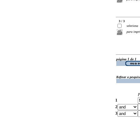
3 / 3
seleciona
para impr
página 1 de 1
Refinar a pesquis
P
1
2
3