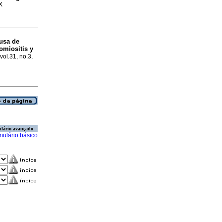
X
usa de
omiositis y
vol.31, no.3,
lário avançado
mulário básico