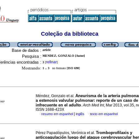
Coleção da biblioteca
Base de dados :
article
Pesquisa :
MENDEZ, GONZALO [Autor]
erências encontradas :
refinar
3
[
]
Mostrando:
1 .. 3
no formato [
ISO 690
]
Aneurisma de la arteria pulmona
Méndez, Gonzalo et al.
a estenosis valvular pulmonar
:
reporte de un caso de
imir
infrecuente en el adulto
.
Arch Med Int
, Mar 2013, vol.35, n
ISSN 1688-423X
|
resumo em espanhol
inglês
texto em espanhol
·
·
Tromboprofilaxis y
Pérez Papadópulos, Verónica et al.
anticoagulación luego del ataque cerebrovascular h
imir