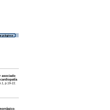
r asociado
 cardiopatía
o.1, p.19-22.
emorrágico
.