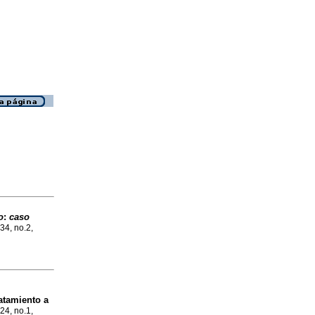
o
:
caso
.34, no.2,
ratamiento a
.24, no.1,