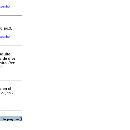
spanhol
e
26, no.3,
spanhol
adulto:
s de diez
ntro
.
Rev.
90
o en el
.27, no.2,