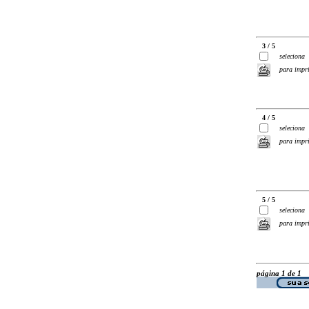
3 / 5
seleciona
para impr
4 / 5
seleciona
para impr
5 / 5
seleciona
para impr
página 1 de 1