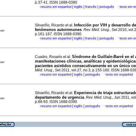
p.37-41. ISSN 1688-0390
|
|
|
resumo em espanhol
inglês
francês
português
texto em e
·
·
Infección por VIH y desarrollo d
Silvariño, Ricardo et al.
fenómenos autoinmunes
.
Rev. Méd. Urug.
, Set 2010, vol.
imir
p.161-167. ISSN 1688-0390
|
|
|
resumo em espanhol
inglês
francês
português
texto em e
·
·
Síndrome de Guillaín-Barré en el 
Cuadro, Rosario et al.
manifestaciones clínicas, analíticas y epidemiológica
imir
pacientes asistidos consecutivamente en un único ce
Méd. Urug.
, Set 2011, vol.27, no.3, p.155-160. ISSN 1688-03
|
|
resumo em espanhol
inglês
português
texto em espanhol
·
·
Experiencia de triaje estructurad
Silvariño, Ricardo et al.
departamento de urgencia
.
Rev. Méd. Urug.
, Jun 2011, vol
imir
p.88-93. ISSN 1688-0390
|
|
resumo em espanhol
inglês
português
texto em espanhol
·
·