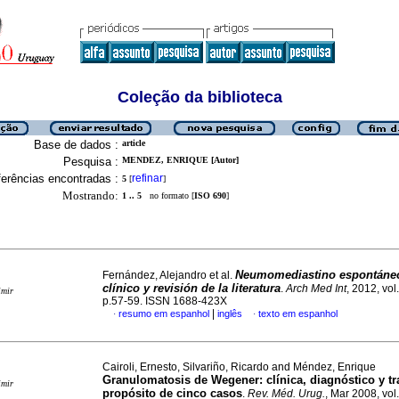
Coleção da biblioteca
Base de dados :
article
Pesquisa :
MENDEZ, ENRIQUE [Autor]
erências encontradas :
refinar
5
[
]
Mostrando:
1 .. 5
no formato [
ISO 690
]
Neumomediastino espontáne
Fernández, Alejandro et al.
clínico y revisión de la literatura
.
Arch Med Int
, 2012, vol
imir
p.57-59. ISSN 1688-423X
|
resumo em espanhol
inglês
texto em espanhol
·
·
Cairoli, Ernesto, Silvariño, Ricardo and Méndez, Enrique
Granulomatosis de Wegener
:
clínica, diagnóstico y t
imir
propósito de cinco casos
.
Rev. Méd. Urug.
, Mar 2008, vol