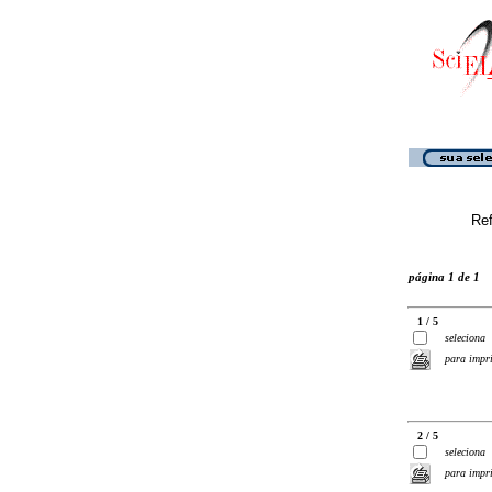
Ref
página 1 de 1
1 / 5
seleciona
para impr
2 / 5
seleciona
para impr