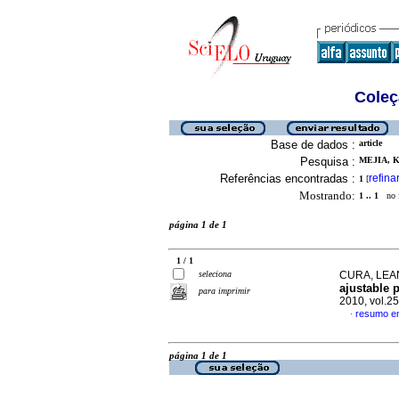
Coleç
Base de dados :
article
Pesquisa :
MEJIA, K
Referências encontradas :
refina
1
[
Mostrando:
1 .. 1
no f
página 1 de 1
1 / 1
seleciona
CURA, LEAN
ajustable 
para imprimir
2010, vol.2
resumo e
·
página 1 de 1