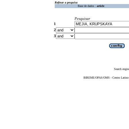
Refinar a pesquisa
Base de dados :
article
Pesquisar
1
2
3
Search engin
BIREME/OPAS/OMS - Centro Latino-Am