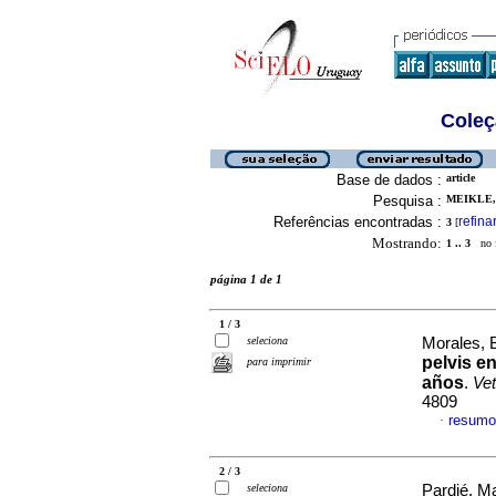
Coleç
Base de dados :
article
Pesquisa :
MEIKLE, 
Referências encontradas :
refina
3
[
Mostrando:
1 .. 3
no f
página 1 de 1
1 / 3
seleciona
Morales, B
pelvis e
para imprimir
años
.
Vet
4809
resumo
·
2 / 3
seleciona
Pardié, Ma