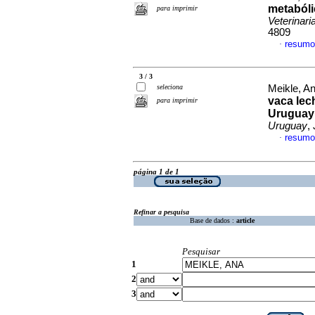
metabóli
para imprimir
Veterinari
4809
resumo
·
3 / 3
seleciona
Meikle, An
vaca lec
para imprimir
Uruguay:
Uruguay
,
resumo
·
página 1 de 1
Refinar a pesquisa
Base de dados :
article
Pesquisar
1
2
3