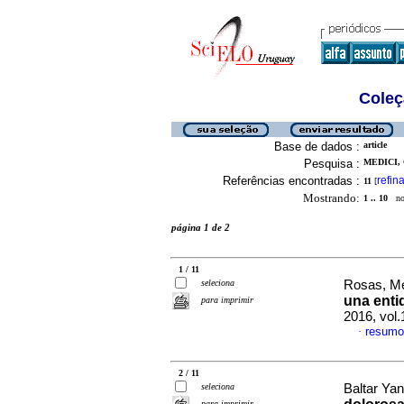
Coleç
Base de dados :
article
Pesquisa :
MEDICI, 
Referências encontradas :
refina
11
[
Mostrando:
1 .. 10
no 
página 1 de 2
1 / 11
seleciona
Rosas, Me
una enti
para imprimir
2016, vol.
resumo
·
2 / 11
seleciona
Baltar Yan
para imprimir