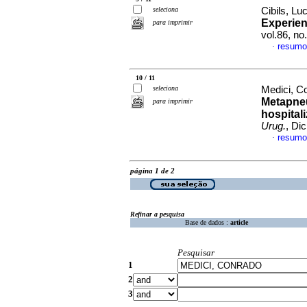
seleciona
Cibils, Luc
Experien
para imprimir
vol.86, n
resumo
·
10 / 11
seleciona
Medici, Co
Metapne
para imprimir
hospital
Urug.
, Di
resumo
·
página 1 de 2
Refinar a pesquisa
Base de dados :
article
Pesquisar
1
2
3