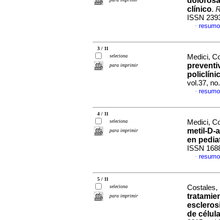
dolorosa
clínico
.
R
ISSN 239
resumo
·
3 / 11
seleciona
Medici, Co
preventi
para imprimir
policlíni
vol.37, n
resumo
·
4 / 11
seleciona
Medici, Co
metil-D-
para imprimir
en pediat
ISSN 168
resumo
·
5 / 11
seleciona
Costales, 
tratamie
para imprimir
escleros
de célul