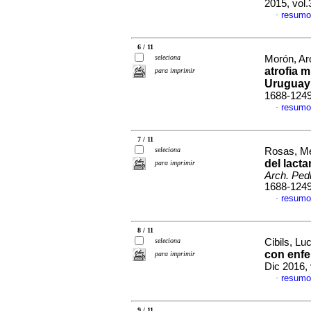
2015, vol
resumo
·
6 / 11
seleciona
Morón, Aro
atrofia m
para imprimir
Uruguay
1688-124
resumo
·
7 / 11
seleciona
Rosas, Me
del lact
para imprimir
Arch. Pedi
1688-124
resumo
·
8 / 11
seleciona
Cibils, Luc
con enf
para imprimir
Dic 2016,
resumo
·
9 / 11