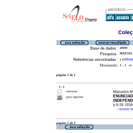
Coleç
Base de dados :
article
Pesquisa :
MAZUELO
Referências encontradas :
refina
1
[
Mostrando:
1 .. 1
no f
página 1 de 1
1 / 1
seleciona
Mazuelos M
ENUNCIA
para imprimir
INDEPEND
p.9-28. ISS
resumo e
·
página 1 de 1