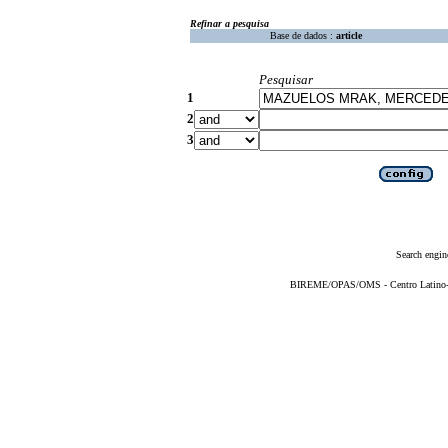
Refinar a pesquisa
Base de dados :
article
Pesquisar
1
2
3
Search engin
BIREME/OPAS/OMS - Centro Latino-Am