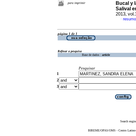
Bucal y 
para imprimir
Salival 
2013, vol
resumo
·
página 1 de 1
Refinar a pesquisa
Base de dados :
article
Pesquisar
1
2
3
Search engin
BIREME/OPAS/OMS - Centro Latino-Am