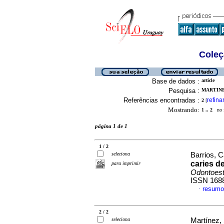
Coleç
Base de dados :
article
Pesquisa :
MARTINE
Referências encontradas :
refina
2
[
Mostrando:
1 .. 2
no f
página 1 de 1
1 / 2
seleciona
Barrios, C
caries d
para imprimir
Odontoest
ISSN 168
resumo
·
2 / 2
seleciona
Martínez, 